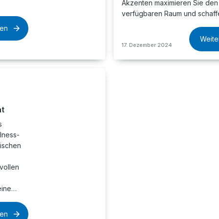
Akzenten maximieren Sie den
verfügbaren Raum und schaff
sen
Weite
17. Dezember 2024
at
s
lness-
ischen
vollen
eine…
sen