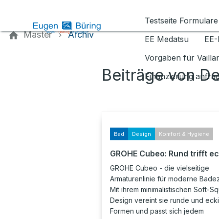
Kontaktieren Sie uns
Testseite Formulare
Master
Archiv
EE Medatsu
EE-
Vorgaben für Vaill
Beiträge von D
Finanzierung anfra
Bad
Design
Komfort & Hygiene
GROHE Cubeo: Rund trifft ec
GROHE Cubeo - die vielseitige
Armaturenlinie für moderne Bade
Mit ihrem minimalistischen Soft-S
Design vereint sie runde und eck
Formen und passt sich jedem