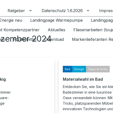
Ratgeber
Datenschutz 1.6.2026
Impre
Untermenü für Ratgeber umschalten
Untermenü f
Energie neu
Landingpage Wärmepumpe
Landingpag
ant Kompetenzpartner
Aktuelles
Fliesenarbeiten (tou
ezember 2024
gen
Fördermittel
Download
Markenlieferanten R
Bad
Design
Tipps & Tricks
kig
Materialwahl im Bad
Entdecken Sie, wie Sie ein kl
zimmer.
Badezimmer in eine luxuriöse
quare-
Oase verwandeln können. Mit
ige
Tricks, platzsparenden Möbel
innovativen Technologien und 