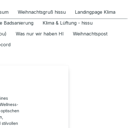
ssum
Weihnachtsgruß hissu
Landingpage Klima
ür Datenschutz 1.6.2026 umschalten
e Badsanierung
Klima & Lüftung - hissu
jou)
Was nur wir haben HI
Weihnachtspost
ecord
eines
 Wellness-
 optischen
n,
stilvollen