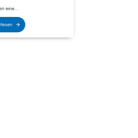
en eine…
rlesen