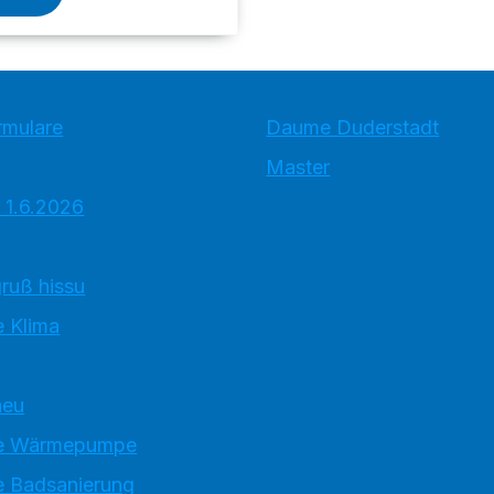
rmulare
Daume Duderstadt
Master
 1.6.2026
ruß hissu
 Klima
neu
e Wärmepumpe
 Badsanierung