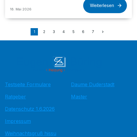
Weiterlesen
18. Mai 2026
1
2
3
4
5
6
7
Testseite Formulare
Daume Duderstadt
Ratgeber
Master
Datenschutz 1.6.2026
Impressum
Weihnachtsgruß hissu