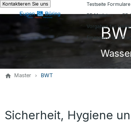
Kontaktieren Sie uns
Testseite Formulare
EE Medatsu
EE-
BWT
Vorgaben für Vaill
Finanzierung anfra
Wasser
Master
BWT
Sicherheit, Hygiene u