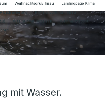
ssum
Weihnachtsgruß hissu
Landingpage Klima
ür Datenschutz 1.6.2026 umschalten
e Badsanierung
Klima & Lüftung - hissu
jou)
Was nur wir haben HI
Weihnachtspost
ecord
g mit Wasser.