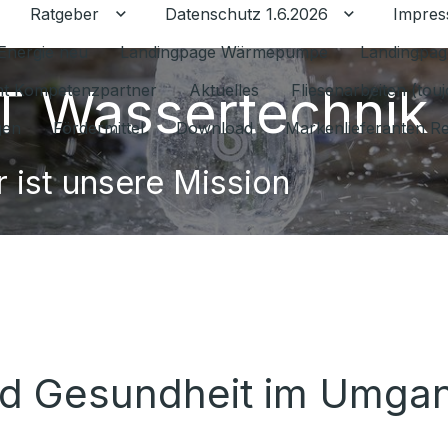
Ratgeber
Datenschutz 1.6.2026
Impre
Untermenü für Ratgeber umschalten
Untermenü f
Energie neu
Landingpage Wärmepumpe
Landingpag
 Wassertechnik
ant Kompetenzpartner
Aktuelles
Fliesenarbeiten (tou
gen
Fördermittel
Download
Markenlieferanten R
 ist unsere Mission
nd Gesundheit im Umgan