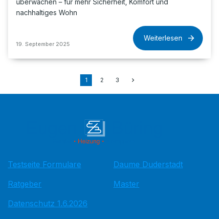
überwachen – für mehr Sicherheit, Komfort und
nachhaltiges Wohn
Weiterlesen
19. September 2025
1
2
3
Testseite Formulare
Daume Duderstadt
Ratgeber
Master
Datenschutz 1.6.2026