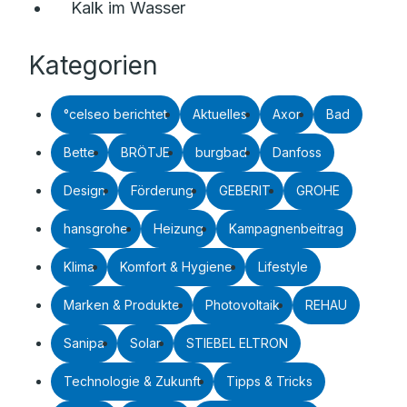
Kalk im Wasser
Kategorien
°celseo berichtet
Aktuelles
Axor
Bad
Bette
BRÖTJE
burgbad
Danfoss
Design
Förderung
GEBERIT
GROHE
hansgrohe
Heizung
Kampagnenbeitrag
Klima
Komfort & Hygiene
Lifestyle
Marken & Produkte
Photovoltaik
REHAU
Sanipa
Solar
STIEBEL ELTRON
Technologie & Zukunft
Tipps & Tricks