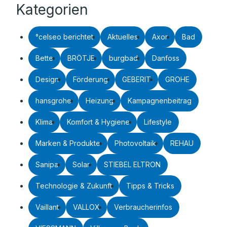
Kategorien
°celseo berichtet
Aktuelles
Axor
Bad
Bette
BRÖTJE
burgbad
Danfoss
Design
Förderung
GEBERIT
GROHE
hansgrohe
Heizung
Kampagnenbeitrag
Klima
Komfort & Hygiene
Lifestyle
Marken & Produkte
Photovoltaik
REHAU
Sanipa
Solar
STIEBEL ELTRON
Technologie & Zukunft
Tipps & Tricks
Vaillant
VALLOX
Verbraucherinfos