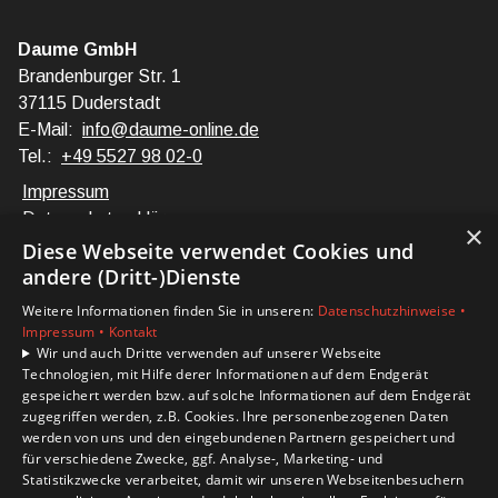
Daume GmbH
Brandenburger Str. 1
37115 Duderstadt
E-Mail:
info@daume-online.de
Tel.:
+49 5527 98 02-0
Impressum
Datenschutzerklärung
×
Barrierefreiheitserklärung
Diese Webseite verwendet Cookies und
andere (Dritt-)Dienste
Unsere Bereiche
Weitere Informationen finden Sie in unseren:
Datenschutzhinweise •
Privatkunden
Impressum •
Kontakt
Karriere
Wir und auch Dritte verwenden auf unserer Webseite
Technologien, mit Hilfe derer Informationen auf dem Endgerät
Unternehmen
gespeichert werden bzw. auf solche Informationen auf dem Endgerät
Kontakt
zugegriffen werden, z.B. Cookies. Ihre personenbezogenen Daten
werden von uns und den eingebundenen Partnern gespeichert und
für verschiedene Zwecke, ggf. Analyse-, Marketing- und
Statistikzwecke verarbeitet, damit wir unseren Webseitenbesuchern