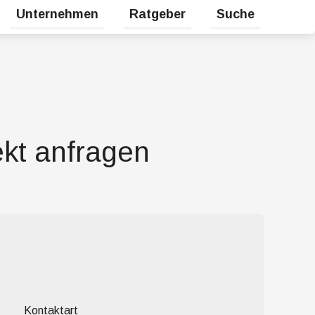
Unternehmen
Ratgeber
Suche
halten
Untermenü für Karriere umschalten
Untermenü für Unternehmen umsc
Untermenü für Rat
kt anfragen
Kontaktart