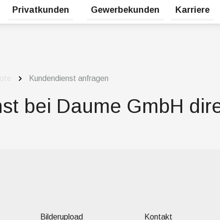
Privatkunden
Gewerbekunden
Karriere
Untermenü für Erneuerbare Energien umschalten
Untermenü für Privatkunden umsc
ote
Kundendienst anfragen
st bei Daume GmbH dire
Bilderupload
Kontakt