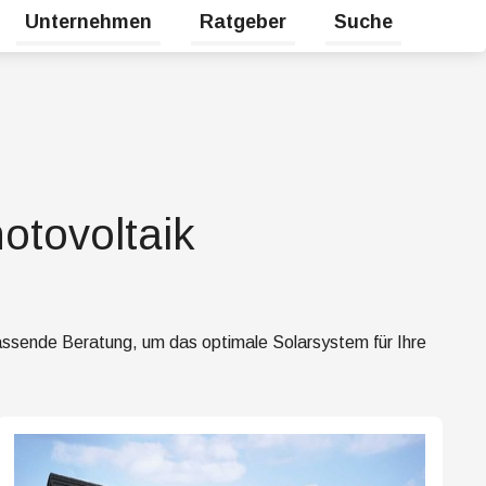
Unternehmen
Ratgeber
Suche
halten
Untermenü für Karriere umschalten
Untermenü für Unternehmen umsc
Untermenü für Rat
tovoltaik
passende Beratung, um das optimale Solarsystem für Ihre