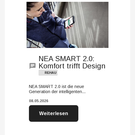
NEA SMART 2.0:
Komfort trifft Design
REHAU
NEA SMART 2.0 ist die neue
Generation der intelligenten
Einzelraumregelung von REHAU für
08.05.2026
Flächenheizungs- und -
kühlungssysteme. Das System bietet
attraktives Design, einfache Montage
Weiterlesen
und Bedienung sowie smarte
Funktionen wie App-Steuerung,
Geofencing und Energieeinsparung bis
zu 20%.