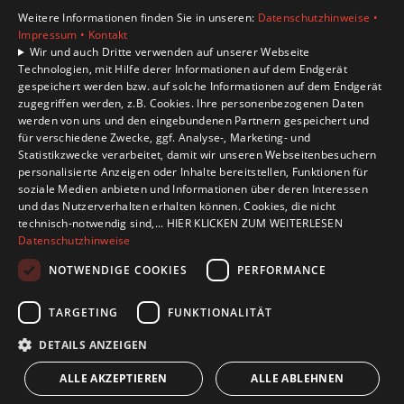
Unsere Bereiche
Weitere Informationen finden Sie in unseren:
Datenschutzhinweise •
Privatkunden
Impressum •
Kontakt
Karriere
Wir und auch Dritte verwenden auf unserer Webseite
Technologien, mit Hilfe derer Informationen auf dem Endgerät
Unternehmen
gespeichert werden bzw. auf solche Informationen auf dem Endgerät
Kontakt
zugegriffen werden, z.B. Cookies. Ihre personenbezogenen Daten
werden von uns und den eingebundenen Partnern gespeichert und
für verschiedene Zwecke, ggf. Analyse-, Marketing- und
Statistikzwecke verarbeitet, damit wir unseren Webseitenbesuchern
personalisierte Anzeigen oder Inhalte bereitstellen, Funktionen für
soziale Medien anbieten und Informationen über deren Interessen
und das Nutzerverhalten erhalten können. Cookies, die nicht
technisch-notwendig sind,... HIER KLICKEN ZUM WEITERLESEN
Datenschutzhinweise
NOTWENDIGE COOKIES
PERFORMANCE
TARGETING
FUNKTIONALITÄT
DETAILS ANZEIGEN
ALLE AKZEPTIEREN
ALLE ABLEHNEN