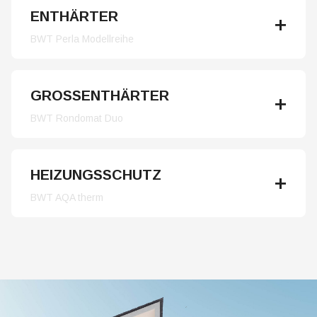
ENTHÄRTER
BWT Perla Modellreihe
GROSSENTHÄRTER
BWT Rondomat Duo
HEIZUNGSSCHUTZ
BWT AQA therm