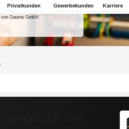
Privatkunden
Gewerbekunden
Karriere
Untermenü für Erneuerbare Energien umschalten
Untermenü für Privatkunden umsc
nik von Daume GmbH
k
sungen für Ihre