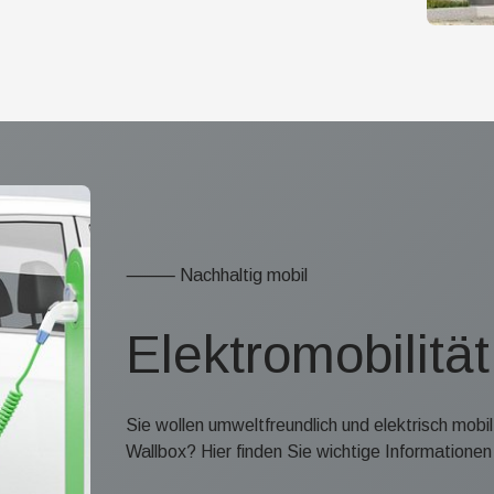
⸻ Nachhaltig mobil
Elektro­mobilitä
Sie wollen umweltfreundlich und elektrisch mobil 
Wallbox? Hier finden Sie wichtige Informationen