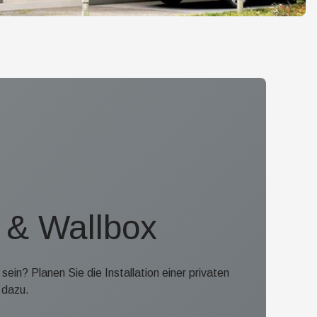
t & Wallbox
sein? Planen Sie die Installation einer privaten
 dazu.