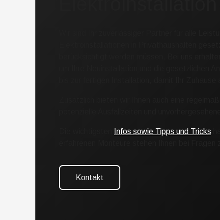
Elektroinstallation
Wir sind Ihr zuverlässiger Partner für alle Leist
Elektroinstallationen in Privathaushalten gese
berücksichtigt werden müssen. Bei uns erhalte
um Ihre Neuinstallation und die gesetzlichen 
bis zur fertigen Installation, damit Ihr Zuhause
Zusätzlich bieten wir Ihnen auch eine regelmä
potenzielle Ausfallzeiten und unvorhergesehen
Die wichtigsten
Infos sowie Tipps und Tricks
ha
erfahrenen Monteure stehen Ihnen bei Fragen 
Kontakt