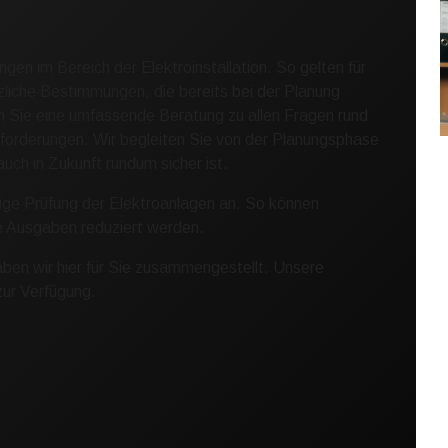
ungen im Bereich der Elektroinstallation. So gelten für
tzliche Bestimmungen, die bereits bei der Planung
n Sie eine umfassende Beratung zu allen Fragen rund
Anforderungen. Wir begleiten Sie von der Planungsphase
 auch in Zukunft rundum sicher ist.
ßige Prüfung der Elektroanlagen an. So können
e Ausgaben reduziert werden.
ben wir hier für Sie zusammengestellt. Unsere
zur Verfügung.