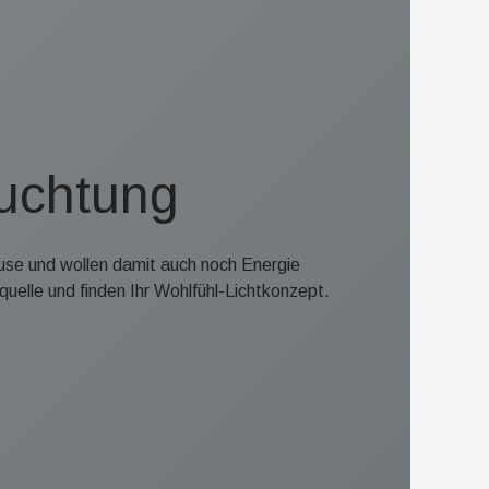
uchtung
ause und wollen damit auch noch Energie
quelle und finden Ihr Wohlfühl-Lichtkonzept.