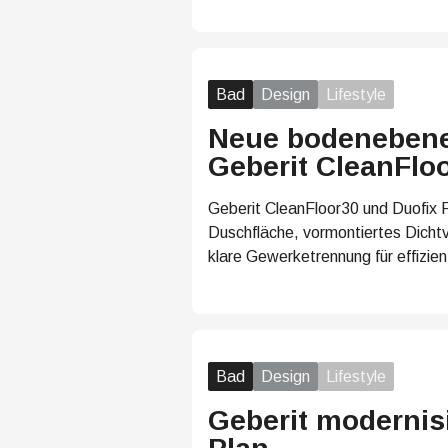
Bad
Design
Lifestyle
Neue bodenebene
Geberit CleanFlo
Geberit CleanFloor30 und Duofix
Duschfläche, vormontiertes Dichtvl
klare Gewerketrennung für effizi
Bad
Design
Lifestyle
Geberit modernis