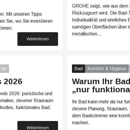
GROHE zeigt, wie aus dem B
Rückzugsort wird. Die Bad-
n: Mit unseren Tipps
Individualität und sinnliches
en Sie, wo Sie investieren
samtigen Oberflächen über na
können.
metallischen…
Weiterlesen
18. Mai 2026
tyle
Bad
Komfort & Hygiene
s 2026
Warum Ihr Bad
„nur funktiona
nds 2026: puristische und
ialien, cleverer Stauraum
Ihr Bad kann mehr als nur fun
lvolles, funktionales Bad.
clevere Planung, Stauraum, 
dem Badezimmer eine komfor
machen.
27. April 2026
Weiterlesen