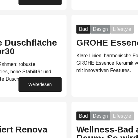
Bad
Design
Lifestyle
 Duschfläche
GROHE Essenc
or30
Klare Linien, harmonische Fo
GROHE Essence Keramik ver
 Rahmen: robuste
mit innovativen Features.
ies, hohe Stabilität und
ente Duschmontage.
Weiterlesen
23. März 2026
Bad
Design
Lifestyle
iert Renova
Wellness-Bad 