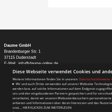
Daume GmbH
Brandenburger Str. 1
37115 Duderstadt
E-Mail:
info@daume-online.de
Tel.:
+49 5527 98 02-0
Diese Webseite verwendet Cookies und ander
Weitere Informationen finden Sie in unseren:
Datenschutzhinweise 
Impressum
Wir und auch Dritte verwenden auf unserer Webseite Technologien
Datenschutzerklärung
werden bzw. auf solche Informationen auf dem Endgerät zugegriffe
Barrierefreiheitserklärung
uns und den eingebundenen Partnern gespeichert und für verschiede
verarbeitet, damit wir unseren Webseitenbesuchern personalisierte 
anbieten und Informationen über deren Interessen und das Nutzerve
sind,... HIER KLICKEN ZUM WEITERLESEN