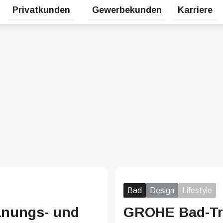
Privatkunden
Gewerbekunden
Karriere
Untermenü für Erneuerbare Energien umschalten
Untermenü für Privatkunden umsc
Bad
Design
Lifestyle
lanungs- und
GROHE Bad-T