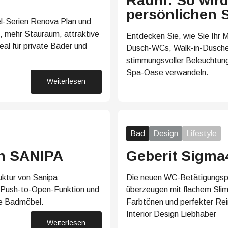
Raum: So wird 
persönlichen 
l-Serien Renova Plan und
 mehr Stauraum, attraktive
Entdecken Sie, wie Sie Ihr 
al für private Bäder und
Dusch-WCs, Walk-in-Dusche
stimmungsvoller Beleuchtung
Spa-Oase verwandeln.
Weiterlesen
27. Januar 2026
Bad
Design
Lifestyle
on SANIPA
Geberit Sigma
ktur von Sanipa:
Die neuen WC-Betätigungsp
n, Push-to-Open-Funktion und
überzeugen mit flachem Slim
lle Badmöbel.
Farbtönen und perfekter Rein
Interior Design Liebhaber
Weiterlesen
15. Dezember 2025