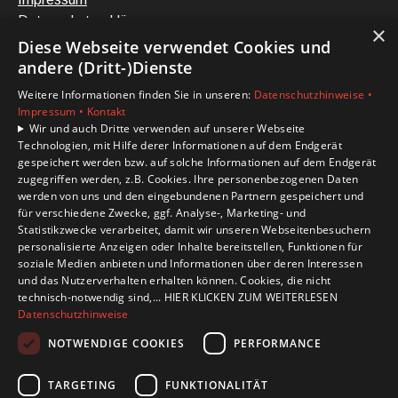
Datenschutzerklärung
×
Barrierefreiheitserklärung
Diese Webseite verwendet Cookies und
andere (Dritt-)Dienste
Unsere Bereiche
Weitere Informationen finden Sie in unseren:
Datenschutzhinweise •
Privatkunden
Impressum •
Kontakt
Karriere
Wir und auch Dritte verwenden auf unserer Webseite
Technologien, mit Hilfe derer Informationen auf dem Endgerät
Unternehmen
gespeichert werden bzw. auf solche Informationen auf dem Endgerät
Kontakt
zugegriffen werden, z.B. Cookies. Ihre personenbezogenen Daten
werden von uns und den eingebundenen Partnern gespeichert und
für verschiedene Zwecke, ggf. Analyse-, Marketing- und
Statistikzwecke verarbeitet, damit wir unseren Webseitenbesuchern
personalisierte Anzeigen oder Inhalte bereitstellen, Funktionen für
soziale Medien anbieten und Informationen über deren Interessen
und das Nutzerverhalten erhalten können. Cookies, die nicht
technisch-notwendig sind,... HIER KLICKEN ZUM WEITERLESEN
Datenschutzhinweise
NOTWENDIGE COOKIES
PERFORMANCE
TARGETING
FUNKTIONALITÄT