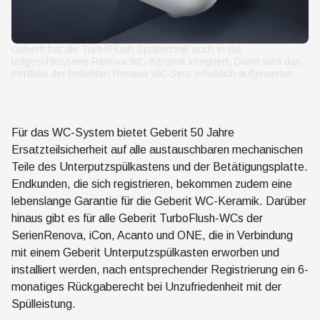
Geberit hat die TurboFlush-Spültechnik auch in die
teilgeschlossene Renova WC-Keramik integriert. Damit wird das
Portfolio der beliebten Renova WC-Sets erheblich aufgewertet.
Für das WC-System bietet Geberit 50 Jahre
Ersatzteilsicherheit auf alle austauschbaren mechanischen
Teile des Unterputzspülkastens und der Betätigungsplatte.
Endkunden, die sich registrieren, bekommen zudem eine
lebenslange Garantie für die Geberit WC-Keramik. Darüber
hinaus gibt es für alle Geberit TurboFlush-WCs der
SerienRenova, iCon, Acanto und ONE, die in Verbindung
mit einem Geberit Unterputzspülkasten erworben und
installiert werden, nach entsprechender Registrierung ein 6-
monatiges Rückgaberecht bei Unzufriedenheit mit der
Spülleistung.