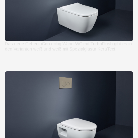
Das neue Geberit iCon eckig Wand-WC mit TurboFlush gibt es in
den Varianten weiß und weiß mit Spezialglasur KeraTect.