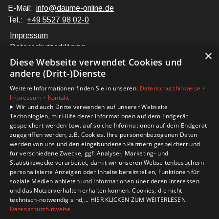
E-Mail:
info@daume-online.de
Tel.:
+49 5527 98 02-0
Impressum
Datenschutzerklärung
×
Barrierefreiheitserklärung
Diese Webseite verwendet Cookies und
andere (Dritt-)Dienste
Unsere Bereiche
Weitere Informationen finden Sie in unseren:
Datenschutzhinweise •
Privatkunden
Impressum •
Kontakt
Karriere
Wir und auch Dritte verwenden auf unserer Webseite
Technologien, mit Hilfe derer Informationen auf dem Endgerät
Unternehmen
gespeichert werden bzw. auf solche Informationen auf dem Endgerät
Kontakt
zugegriffen werden, z.B. Cookies. Ihre personenbezogenen Daten
werden von uns und den eingebundenen Partnern gespeichert und
für verschiedene Zwecke, ggf. Analyse-, Marketing- und
Statistikzwecke verarbeitet, damit wir unseren Webseitenbesuchern
personalisierte Anzeigen oder Inhalte bereitstellen, Funktionen für
soziale Medien anbieten und Informationen über deren Interessen
und das Nutzerverhalten erhalten können. Cookies, die nicht
technisch-notwendig sind,... HIER KLICKEN ZUM WEITERLESEN
Datenschutzhinweise