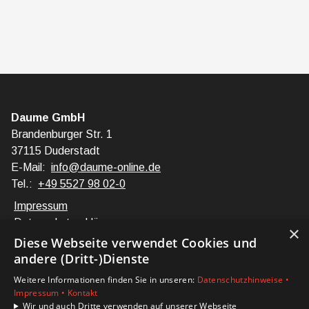
Daume GmbH
Brandenburger Str. 1
37115 Duderstadt
E-Mail:
info@daume-online.de
Tel.:
+49 5527 98 02-0
Impressum
Datenschutzerklärung
×
Barrierefreiheitserklärung
Diese Webseite verwendet Cookies und
andere (Dritt-)Dienste
Unsere Bereiche
Weitere Informationen finden Sie in unseren:
Datenschutzhinweise •
Privatkunden
Impressum •
Kontakt
Karriere
Wir und auch Dritte verwenden auf unserer Webseite