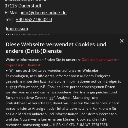
37115 Duderstadt
E-Mail:
info@daume-online.de
Tel.:
+49 5527 98 02-0
Impressum
Datenschutzerklärung
×
Barrierefreiheitserklärung
Diese Webseite verwendet Cookies und
andere (Dritt-)Dienste
Unsere Bereiche
Weitere Informationen finden Sie in unseren:
Datenschutzhinweise •
Privatkunden
Impressum •
Kontakt
Karriere
Wir und auch Dritte verwenden auf unserer Webseite
Technologien, mit Hilfe derer Informationen auf dem Endgerät
Unternehmen
gespeichert werden bzw. auf solche Informationen auf dem Endgerät
Kontakt
zugegriffen werden, z.B. Cookies. Ihre personenbezogenen Daten
werden von uns und den eingebundenen Partnern gespeichert und
für verschiedene Zwecke, ggf. Analyse-, Marketing- und
Statistikzwecke verarbeitet, damit wir unseren Webseitenbesuchern
personalisierte Anzeigen oder Inhalte bereitstellen, Funktionen für
soziale Medien anbieten und Informationen über deren Interessen
und das Nutzerverhalten erhalten können. Cookies, die nicht
technisch-notwendig sind,... HIER KLICKEN ZUM WEITERLESEN