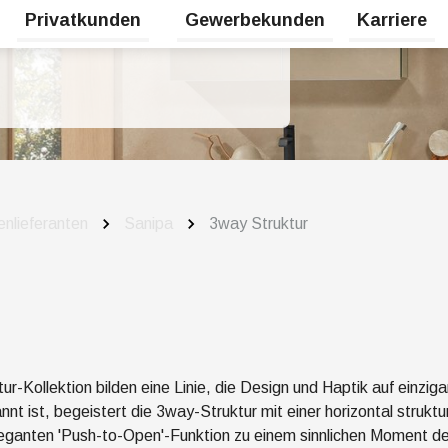
Privatkunden
Gewerbekunden
Karriere
Untermenü für Erneuerbare Energien umschalten
Untermenü für Privatkunden umsc
nlieferanten
Sanipa
3way Struktur
ur-Kollektion bilden eine
Linie, die Design und Haptik auf einzi
nnt ist, begeistert die
3way-Struktur
mit einer horizontal struktu
leganten 'Push-to-Open'-Funktion zu einem sinnlichen Moment der