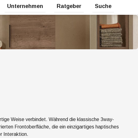
Unternehmen
Ratgeber
Suche
halten
Untermenü für Karriere umschalten
Untermenü für Unternehmen umsc
Untermenü für Rat
gartige Weise verbindet. Während die klassische
3way
-
rierten Frontoberfläche, die ein einzigartiges haptisches
 Interaktion.