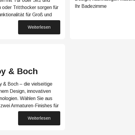
 mit Tür oder Sitz und
Ihr Badezimme
oder Tritthocker sorgen für
nktionalität für Groß und
Weiterlesen
30. Juni 2025
oy & Boch
 & Boch – die vielseitige
nem Design, innovativen
nologien. Wählen Sie aus
zwei Armaturen-Finishes für
Weiterlesen
12. Juni 2025