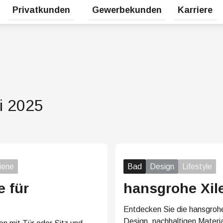
Privatkunden
Gewerbekunden
Karriere
Untermenü für Erneuerbare Energien umschalten
Untermenü für Privatkunden umsc
i 2025
iene
Bad
Design
Lifestyle
e für
hansgrohe Xil
Entdecken Sie die hansgroh
Design, nachhaltigen Materia