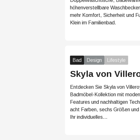
Doppelwaschtische, Badewannen
höhenverstellbare Waschbecken 
mehr Komfort, Sicherheit und Fu
Klein im Familienbad.
Bad
Design
Lifestyle
Skyla von Viller
Entdecken Sie Skyla von Villeroy
Badmöbel-Kollektion mit moder
Features und nachhaltigen Tech
acht Farben, sechs Größen und 
Ihr individuelles…