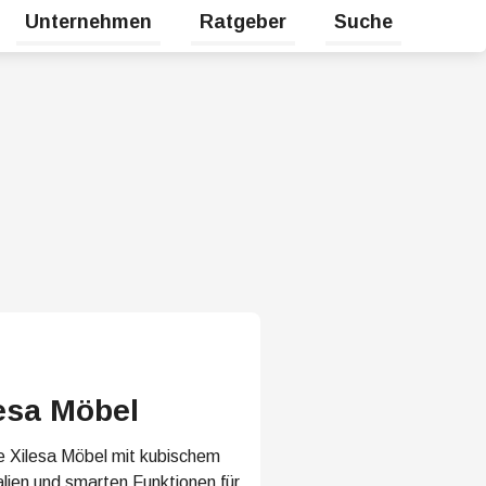
Unternehmen
Ratgeber
Suche
halten
Untermenü für Karriere umschalten
Untermenü für Unternehmen umsc
Untermenü für Rat
esa Möbel
e Xilesa Möbel mit kubischem
lien und smarten Funktionen für