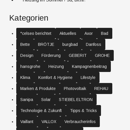
Kategorien
°celseo berichtet
Aktuelles
Axor
Bad
Bette
BRÖTJE
burgbad
Danfoss
Design
Förderung
GEBERIT
GROHE
hansgrohe
Heizung
Kampagnenbeitrag
Klima
Komfort & Hygiene
Lifestyle
Marken & Produkte
Photovoltaik
REHAU
Sanipa
Solar
STIEBEL ELTRON
Technologie & Zukunft
Tipps & Tricks
Vaillant
VALLOX
Verbraucherinfos