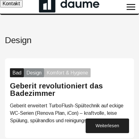
Kontakt
Design
Bad
Design
Komfort & Hygiene
Geberit revolutioniert das
Badezimmer
Geberit erweitert TurboFlush-Spültechnik auf eckige
WC-Serien (Renova Plan, iCon) – kraftvolle, leise
Spülung, spülrandlos und reinigungsfreundlich
Weiterlesen
07. Juli 2026