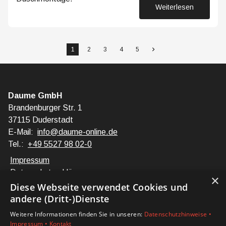
Weiterlesen
23. März 2026
1
2
3
4
5
Daume GmbH
Brandenburger Str. 1
37115 Duderstadt
E-Mail:
info@daume-online.de
Tel.:
+49 5527 98 02-0
Impressum
Datenschutzerklärung
×
Barrierefreiheitserklärung
Diese Webseite verwendet Cookies und
andere (Dritt-)Dienste
Unsere Bereiche
Weitere Informationen finden Sie in unseren:
Datenschutzhinweise •
Privatkunden
Impressum •
Kontakt