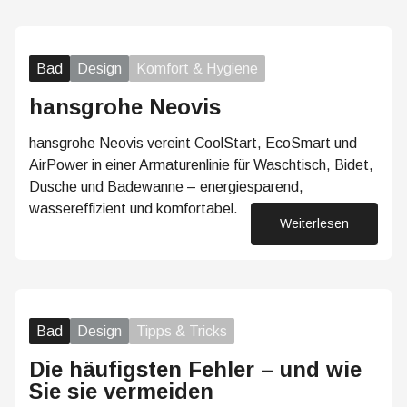
Bad
Design
Komfort & Hygiene
hansgrohe Neovis
hansgrohe Neovis vereint CoolStart, EcoSmart und
AirPower in einer Armaturenlinie für Waschtisch, Bidet,
Dusche und Badewanne – energiesparend,
wassereffizient und komfortabel.
Weiterlesen
26. Juni 2026
Bad
Design
Tipps & Tricks
Die häufigsten Fehler – und wie
Sie sie vermeiden