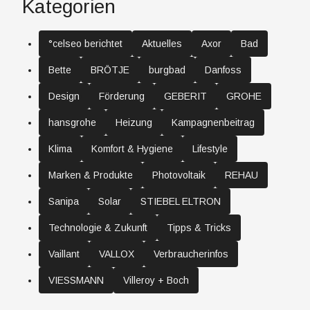
Kategorien
°celseo berichtet
Aktuelles
Axor
Bad
Bette
BRÖTJE
burgbad
Danfoss
Design
Förderung
GEBERIT
GROHE
hansgrohe
Heizung
Kampagnenbeitrag
Klima
Komfort & Hygiene
Lifestyle
Marken & Produkte
Photovoltaik
REHAU
Sanipa
Solar
STIEBEL ELTRON
Technologie & Zukunft
Tipps & Tricks
Vaillant
VALLOX
Verbraucherinfos
VIESSMANN
Villeroy + Boch