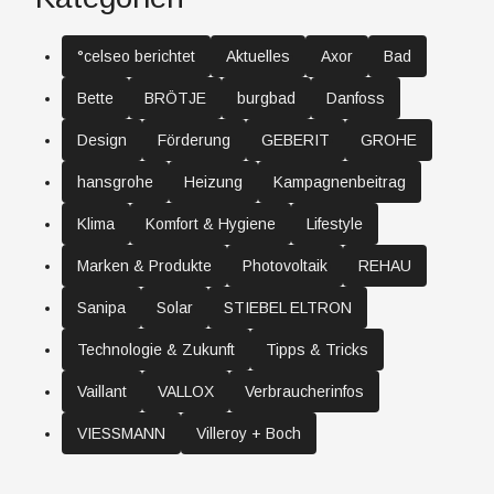
°celseo berichtet
Aktuelles
Axor
Bad
Bette
BRÖTJE
burgbad
Danfoss
Design
Förderung
GEBERIT
GROHE
hansgrohe
Heizung
Kampagnenbeitrag
Klima
Komfort & Hygiene
Lifestyle
Marken & Produkte
Photovoltaik
REHAU
Sanipa
Solar
STIEBEL ELTRON
Technologie & Zukunft
Tipps & Tricks
Vaillant
VALLOX
Verbraucherinfos
VIESSMANN
Villeroy + Boch