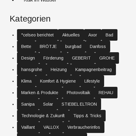
Kategorien
°celseo berichtet
Aktuelles
Axor
Bad
Bette
BRÖTJE
burgbad
Danfoss
Design
Förderung
GEBERIT
GROHE
hansgrohe
Heizung
Kampagnenbeitrag
Klima
Komfort & Hygiene
Lifestyle
Marken & Produkte
Photovoltaik
REHAU
Sanipa
Solar
STIEBEL ELTRON
Technologie & Zukunft
Tipps & Tricks
Vaillant
VALLOX
Verbraucherinfos