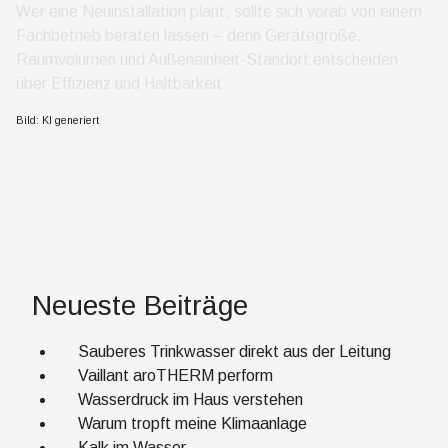
Wer eine Neuinstallation plant, sollte sich vorab von einem
Fachbetrieb beraten lassen – denn Gerätegröße,
Raumvolumen und Außeneinheit-Standort entscheiden
über Effizienz und Haltbarkeit.
Bild: KI generiert
Neueste Beiträge
Sauberes Trinkwasser direkt aus der Leitung
Vaillant aroTHERM perform
Wasserdruck im Haus verstehen
Warum tropft meine Klimaanlage
Kalk im Wasser