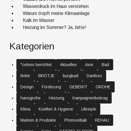
Wasserdruck im Haus verstehen
Warum tropft meine Klimaanlage
Kalk im Wasser
Heizung im Sommer? Ja, bitte!
Kategorien
°celseo berichtet
Aktuelles
Axor
Bad
Bette
BRÖTJE
burgbad
Danfoss
Design
Förderung
GEBERIT
GROHE
hansgrohe
Heizung
Kampagnenbeitrag
Klima
Komfort & Hygiene
Lifestyle
Marken & Produkte
Photovoltaik
REHAU