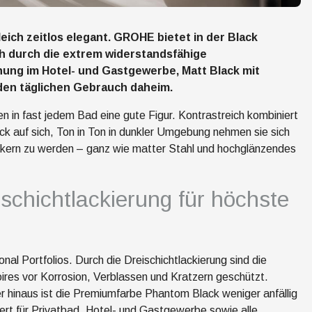
ich zeitlos elegant. GROHE bietet in der Black
ch durch die extrem widerstandsfähige
hung im Hotel- und Gastgewerbe, Matt Black mit
 den täglichen Gebrauch daheim.
in fast jedem Bad eine gute Figur. Kontrastreich kombiniert
ck auf sich, Ton in Ton in dunkler Umgebung nehmen sie sich
ssikern zu werden – ganz wie matter Stahl und hochglänzendes
chichtlackierung für höchste
al Portfolios. Durch die Dreischichtlackierung sind die
res vor Korrosion, Verblassen und Kratzern geschützt.
er hinaus ist die Premiumfarbe Phantom Black weniger anfällig
wert für Privatbad, Hotel- und Gastgewerbe sowie alle