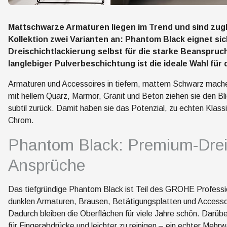
Mattschwarze Armaturen liegen im Trend und sind zugle
Kollektion zwei Varianten an: Phantom Black eignet si
Dreischichtlackierung selbst für die starke Beanspruc
langlebiger Pulverbeschichtung ist die ideale Wahl für
Armaturen und Accessoires in tiefem, mattem Schwarz machen 
mit hellem Quarz, Marmor, Granit und Beton ziehen sie den Bli
subtil zurück. Damit haben sie das Potenzial, zu echten Kla
Chrom.
Phantom Black: Premium-Dreis
Ansprüche
Das tiefgründige Phantom Black ist Teil des GROHE Profession
dunklen Armaturen, Brausen, Betätigungsplatten und Accessoi
Dadurch bleiben die Oberflächen für viele Jahre schön. Darüb
für Fingerabdrücke und leichter zu reinigen – ein echter Mehr