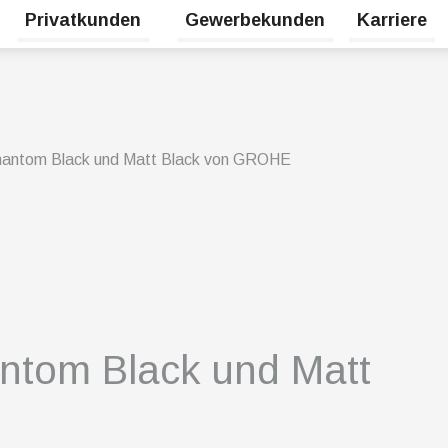
Privatkunden
Gewerbekunden
Karriere
Untermenü für Erneuerbare Energien umschalten
Untermenü für Privatkunden umsc
Phantom Black und Matt Black von GROHE
ntom Black und Matt