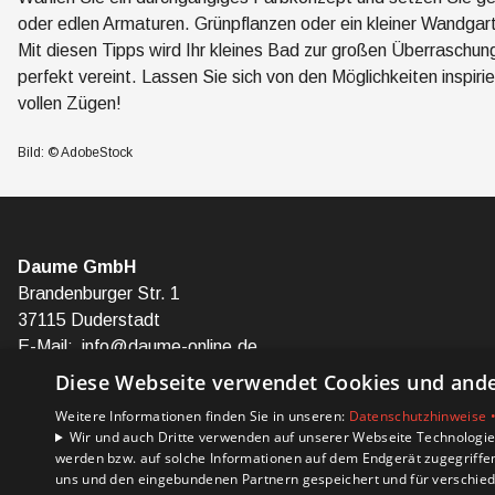
oder edlen Armaturen. Grünpflanzen oder ein kleiner Wandgarte
Mit diesen Tipps wird Ihr kleines Bad zur großen Überraschun
perfekt vereint. Lassen Sie sich von den Möglichkeiten inspir
vollen Zügen!
Bild: © AdobeStock
Daume GmbH
Brandenburger Str. 1
37115 Duderstadt
E-Mail:
info@daume-online.de
Tel.:
+49 5527 98 02-0
Diese Webseite verwendet Cookies und ander
Weitere Informationen finden Sie in unseren:
Datenschutzhinweise 
Impressum
Wir und auch Dritte verwenden auf unserer Webseite Technologien
Datenschutzerklärung
werden bzw. auf solche Informationen auf dem Endgerät zugegriffe
Barrierefreiheitserklärung
uns und den eingebundenen Partnern gespeichert und für verschiede