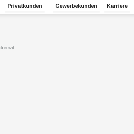
Privatkunden
Gewerbekunden
Karriere
Untermenü für Erneuerbare Energien umschalten
Untermenü für Privatkunden umsc
iformat