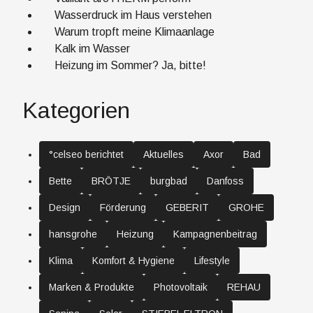
Wasserdruck im Haus verstehen
Warum tropft meine Klimaanlage
Kalk im Wasser
Heizung im Sommer? Ja, bitte!
Kategorien
°celseo berichtet
Aktuelles
Axor
Bad
Bette
BRÖTJE
burgbad
Danfoss
Design
Förderung
GEBERIT
GROHE
hansgrohe
Heizung
Kampagnenbeitrag
Klima
Komfort & Hygiene
Lifestyle
Marken & Produkte
Photovoltaik
REHAU