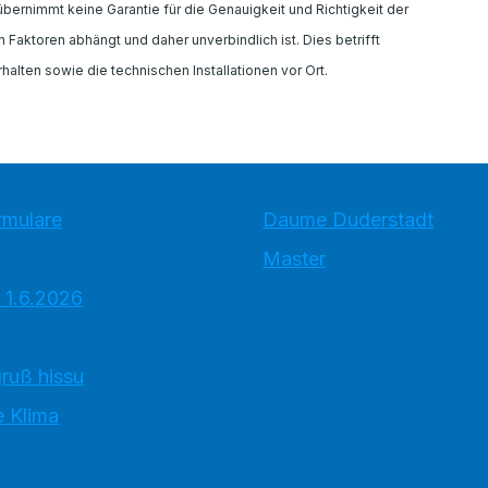
rnimmt keine Garantie für die Genauigkeit und Richtigkeit der
Faktoren abhängt und daher unverbindlich ist. Dies betrifft
alten sowie die technischen Installationen vor Ort.
rmulare
Daume Duderstadt
Master
 1.6.2026
ruß hissu
 Klima