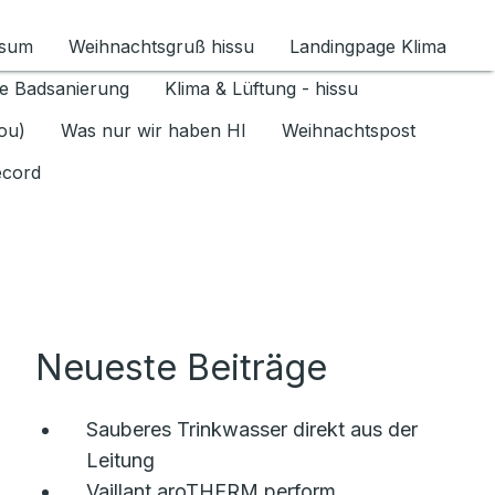
ssum
Weihnachtsgruß hissu
Landingpage Klima
ür Datenschutz 1.6.2026 umschalten
e Badsanierung
Klima & Lüftung - hissu
jou)
Was nur wir haben HI
Weihnachtspost
ecord
Neueste Beiträge
Sauberes Trinkwasser direkt aus der
Leitung
Vaillant aroTHERM perform