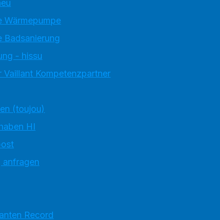
neu
e Wärmepumpe
 Badsanierung
ung - hissu
 Vaillant Kompetenzpartner
ten (toujou)
 haben HI
ost
g anfragen
ranten Record