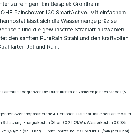
ter zu reinigen. Ein Beispiel: Grohtherm
ROHE Rainshower 130 SmartActive. Mit einfachem
ermostat lässt sich die Wassermenge präzise
chseln und die gewünschte Strahlart auswählen.
et den sanften PureRain Strahl und den kraftvollen
trahlarten Jet und Rain.
Durchflussbegrenzer. Die Durchflussraten variieren je nach Modell (6–
lgenden Szenarioparametern: 4-Personen-Haushalt mit einer Duschdauer
en Schätzung: Energiekosten (Strom) 0,29 €/kWh, Wasserkosten 0,0035
 9,5 l/min (bei 3 bar). Durchflussrate neues Produkt: 6 l/min (bei 3 bar).