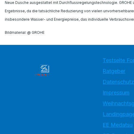
Neue Dusche ausgestattet mit Durchflussregelungstechnologie. GROHE übe
Ergebnisse, da die tatsächliche Reduzierung von vielen unvorhersehbaren 
insbesondere Wasser- und Energiepreise, das individuelle Verbrauchsverh
Bildmaterial: @ GROHE
Testseite Fo
Ratgeber
Datenschutz
Impressum
Weihnachtsg
Landingpage
EE Medatsu