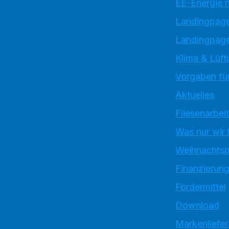
EE-Energie 
Landingpag
Landingpage
Klima & Lüft
Vorgaben für
Aktuelles
Fliesenarbei
Was nur wir
Weihnachtsp
Finanzierun
Fördermittel
Download
Markenliefe