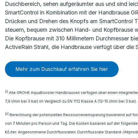
Duschbereich, sehen aufgeräumter aus und sind leich
SmartControl in Kombination mit der Handbrause G
Drücken und Drehen des Knopfs am SmartControl Th
steuern, bequem zwischen Hand- und Kopfbrause we
Die Kopfbrause mit 310 Millimetern Durchmesser biet
ActiveRain Strahl, die Handbrause verfügt über die S
Mehr zum Duschkauf erfahren Sie hier
[1]
Alle GROHE AquaBooster Handbrausen verfügen über einen integrierten 
7,9 l/min bei 3 bar) im Vergleich zu EN 1112 Klasse A (12–15 l/min bei 3 bar).
[2]
Berechnung der potenziellen Ressourceneinsparung basierend auf fo
von 7 Minuten pro Person und Tag. Die Kosten basieren auf der folgend
€/Liter. Angenommene Durchflussraten: Durchflussrate Standard-/Altprodukt: