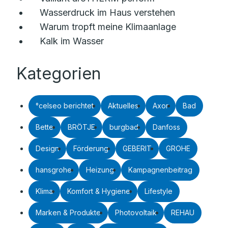
Wasserdruck im Haus verstehen
Warum tropft meine Klimaanlage
Kalk im Wasser
Kategorien
°celseo berichtet
Aktuelles
Axor
Bad
Bette
BRÖTJE
burgbad
Danfoss
Design
Förderung
GEBERIT
GROHE
hansgrohe
Heizung
Kampagnenbeitrag
Klima
Komfort & Hygiene
Lifestyle
Marken & Produkte
Photovoltaik
REHAU