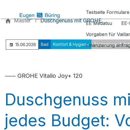
Kontaktieren Sie uns
Testseite Formulare
Master
Duschgenuss mit GROHE
EE Medatsu
EE-
Vorgaben für Vaill
Bad
Komfort & Hygiene
Technologie & Zuk
15.06.2026
Finanzierung anfra
⸺ GROHE Vitalio Joy+ 120
Duschgenuss mi
jedes Budget: V