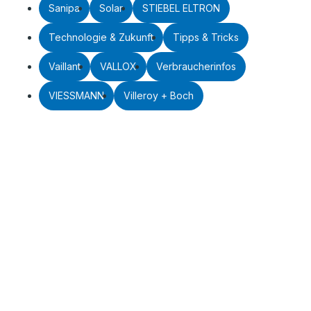
Sanipa
Solar
STIEBEL ELTRON
Technologie & Zukunft
Tipps & Tricks
Vaillant
VALLOX
Verbraucherinfos
VIESSMANN
Villeroy + Boch