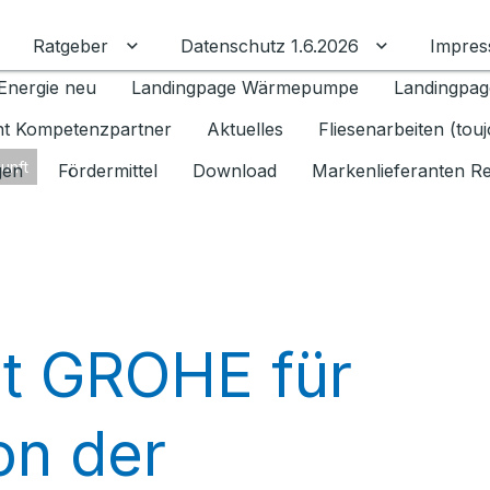
Ratgeber
Datenschutz 1.6.2026
Impre
Untermenü für Ratgeber umschalten
Untermenü f
Energie neu
Landingpage Wärmepumpe
Landingpag
ant Kompetenzpartner
Aktuelles
Fliesenarbeiten (tou
unft
gen
Fördermittel
Download
Markenlieferanten R
t GROHE für
on der