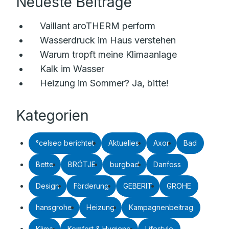
Neueste Beiträge
Vaillant aroTHERM perform
Wasserdruck im Haus verstehen
Warum tropft meine Klimaanlage
Kalk im Wasser
Heizung im Sommer? Ja, bitte!
Kategorien
°celseo berichtet
Aktuelles
Axor
Bad
Bette
BRÖTJE
burgbad
Danfoss
Design
Förderung
GEBERIT
GROHE
hansgrohe
Heizung
Kampagnenbeitrag
Klima
Komfort & Hygiene
Lifestyle