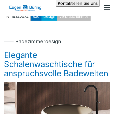
Kontaktieren Sie uns
Bad
Design
Verbraucherinfos
14.10.2024
⸺ Badezimmerdesign
Elegante
Schalenwaschtische für
anspruchsvolle Badewelten