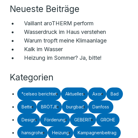
Neueste Beiträge
Vaillant aroTHERM perform
Wasserdruck im Haus verstehen
Warum tropft meine Klimaanlage
Kalk im Wasser
Heizung im Sommer? Ja, bitte!
Kategorien
°celseo berichtet
Aktuelles
Axor
Bad
Bette
BRÖTJE
burgbad
Danfoss
Design
Förderung
GEBERIT
GROHE
hansgrohe
Heizung
Kampagnenbeitrag