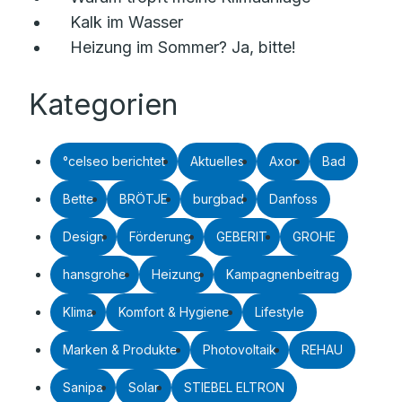
Kalk im Wasser
Heizung im Sommer? Ja, bitte!
Kategorien
°celseo berichtet
Aktuelles
Axor
Bad
Bette
BRÖTJE
burgbad
Danfoss
Design
Förderung
GEBERIT
GROHE
hansgrohe
Heizung
Kampagnenbeitrag
Klima
Komfort & Hygiene
Lifestyle
Marken & Produkte
Photovoltaik
REHAU
Sanipa
Solar
STIEBEL ELTRON