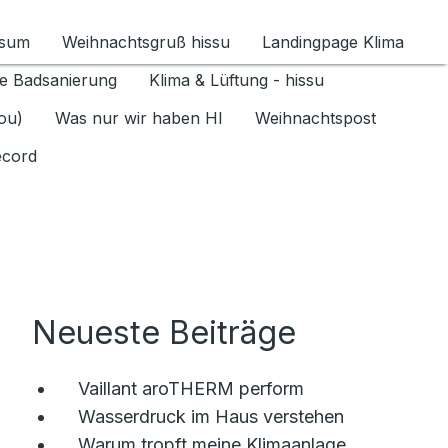
ssum
Weihnachtsgruß hissu
Landingpage Klima
ür Datenschutz 1.6.2026 umschalten
e Badsanierung
Klima & Lüftung - hissu
jou)
Was nur wir haben HI
Weihnachtspost
ecord
Neueste Beiträge
Vaillant aroTHERM perform
Wasserdruck im Haus verstehen
Warum tropft meine Klimaanlage