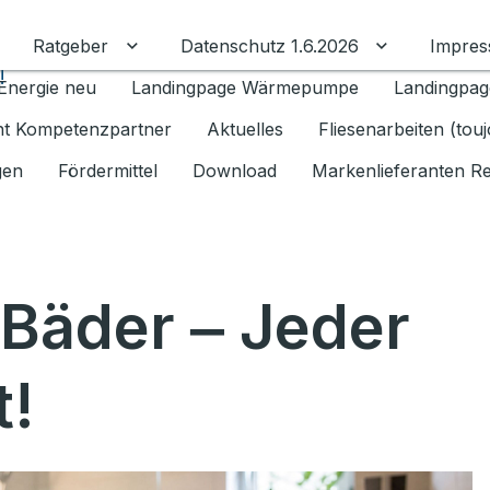
Ratgeber
Datenschutz 1.6.2026
Impre
Untermenü für Ratgeber umschalten
Untermenü f
!
Energie neu
Landingpage Wärmepumpe
Landingpag
ant Kompetenzpartner
Aktuelles
Fliesenarbeiten (tou
gen
Fördermittel
Download
Markenlieferanten R
 Bäder ‒ Jeder
t!