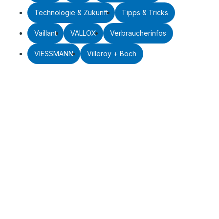
Technologie & Zukunft
Tipps & Tricks
Vaillant
VALLOX
Verbraucherinfos
VIESSMANN
Villeroy + Boch