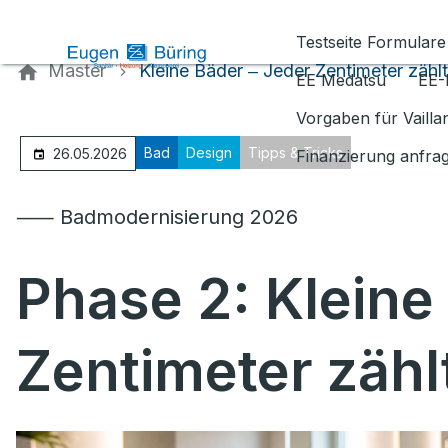
Kontaktieren Sie uns
Testseite Formulare
Master
Kleine Bäder ‒ Jeder Zentimeter zählt
EE Medatsu
EE-
Vorgaben für Vaill
Bad
Design
Tipps & Tricks
26.05.2026
Finanzierung anfra
⸺ Badmodernisierung 2026
Phase 2: Kleine
Zentimeter zähl