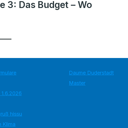
e 3: Das Budget – Wo
rmulare
Daume Duderstadt
Master
 1.6.2026
ruß hissu
 Klima