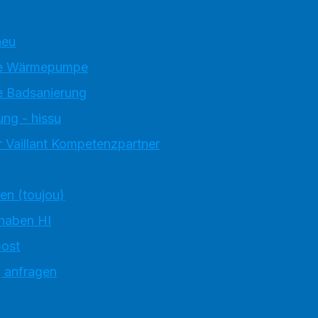
neu
e Wärmepumpe
 Badsanierung
ung - hissu
 Vaillant Kompetenzpartner
ten (toujou)
 haben HI
ost
g anfragen